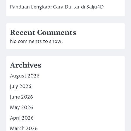
Panduan Lengkap: Cara Daftar di Salju4D
Recent Comments
No comments to show.
Archives
August 2026
July 2026
June 2026
May 2026
April 2026
March 2026