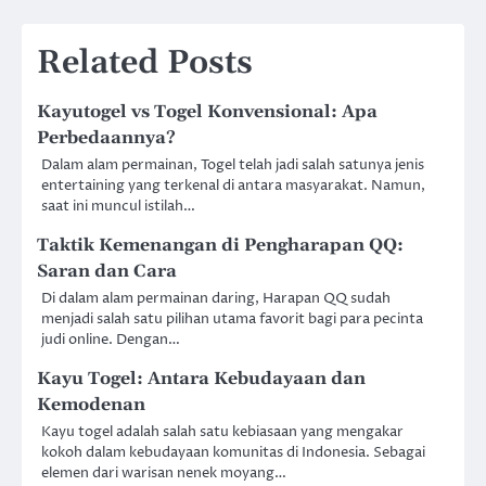
Related Posts
Kayutogel vs Togel Konvensional: Apa
Perbedaannya?
Dalam alam permainan, Togel telah jadi salah satunya jenis
entertaining yang terkenal di antara masyarakat. Namun,
saat ini muncul istilah…
Taktik Kemenangan di Pengharapan QQ:
Saran dan Cara
Di dalam alam permainan daring, Harapan QQ sudah
menjadi salah satu pilihan utama favorit bagi para pecinta
judi online. Dengan…
Kayu Togel: Antara Kebudayaan dan
Kemodenan
Kayu togel adalah salah satu kebiasaan yang mengakar
kokoh dalam kebudayaan komunitas di Indonesia. Sebagai
elemen dari warisan nenek moyang…