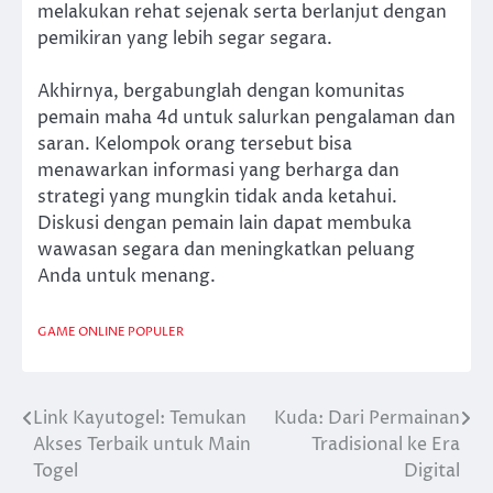
melakukan rehat sejenak serta berlanjut dengan
pemikiran yang lebih segar segara.
Akhirnya, bergabunglah dengan komunitas
pemain maha 4d untuk salurkan pengalaman dan
saran. Kelompok orang tersebut bisa
menawarkan informasi yang berharga dan
strategi yang mungkin tidak anda ketahui.
Diskusi dengan pemain lain dapat membuka
wawasan segara dan meningkatkan peluang
Anda untuk menang.
GAME ONLINE POPULER
Link Kayutogel: Temukan
Kuda: Dari Permainan
Post
Akses Terbaik untuk Main
Tradisional ke Era
navigation
Togel
Digital