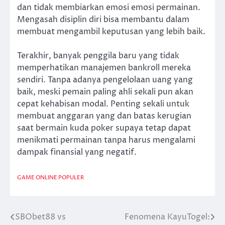
dan tidak membiarkan emosi emosi permainan.
Mengasah disiplin diri bisa membantu dalam
membuat mengambil keputusan yang lebih baik.
Terakhir, banyak penggila baru yang tidak
memperhatikan manajemen bankroll mereka
sendiri. Tanpa adanya pengelolaan uang yang
baik, meski pemain paling ahli sekali pun akan
cepat kehabisan modal. Penting sekali untuk
membuat anggaran yang dan batas kerugian
saat bermain kuda poker supaya tetap dapat
menikmati permainan tanpa harus mengalami
dampak finansial yang negatif.
GAME ONLINE POPULER
SBObet88 vs
Fenomena KayuTogel:
Post