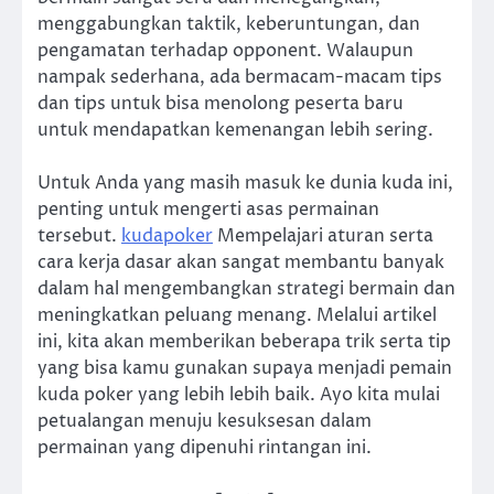
menggabungkan taktik, keberuntungan, dan
pengamatan terhadap opponent. Walaupun
nampak sederhana, ada bermacam-macam tips
dan tips untuk bisa menolong peserta baru
untuk mendapatkan kemenangan lebih sering.
Untuk Anda yang masih masuk ke dunia kuda ini,
penting untuk mengerti asas permainan
tersebut.
kudapoker
Mempelajari aturan serta
cara kerja dasar akan sangat membantu banyak
dalam hal mengembangkan strategi bermain dan
meningkatkan peluang menang. Melalui artikel
ini, kita akan memberikan beberapa trik serta tip
yang bisa kamu gunakan supaya menjadi pemain
kuda poker yang lebih lebih baik. Ayo kita mulai
petualangan menuju kesuksesan dalam
permainan yang dipenuhi rintangan ini.