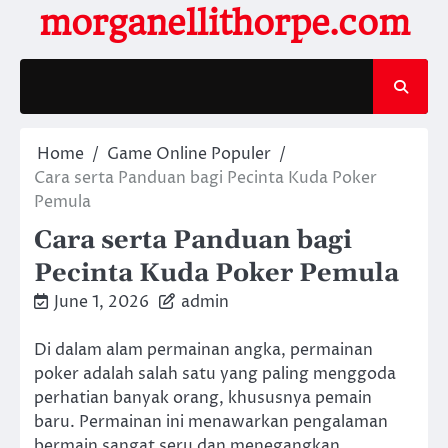
Skip
morganellithorpe.com
to
content
Home
Game Online Populer
Cara serta Panduan bagi Pecinta Kuda Poker
Pemula
Cara serta Panduan bagi
Pecinta Kuda Poker Pemula
June 1, 2026
admin
Di dalam alam permainan angka, permainan
poker adalah salah satu yang paling menggoda
perhatian banyak orang, khususnya pemain
baru. Permainan ini menawarkan pengalaman
bermain sangat seru dan menegangkan,