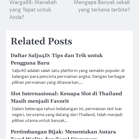
Warga88: Manakah
Mengapa Banyak sekali
navigation
yang Tepat untuk
yang terkena terbite?
Anda?
Related Posts
Daftar Salju4D: Tips dan Trik untuk
Pengguna Baru
Salju4D adalah salah satu platform yang semakin populer di
kalangan para pencinta permainan angka. Dengan berbagai
pilihan permainan yang ditawarkan,…
Slot Internasional: Kenapa Slot di Thailand
Masih menjadi Favorit
Dalam beberapa tahun belakangan ini, permainan slot luar
negeri, terutama yang datang dari Thailand, telah menjadi
pilihan utama untuk banyak…
Pertimbangan Bijak: Menentukan Antara