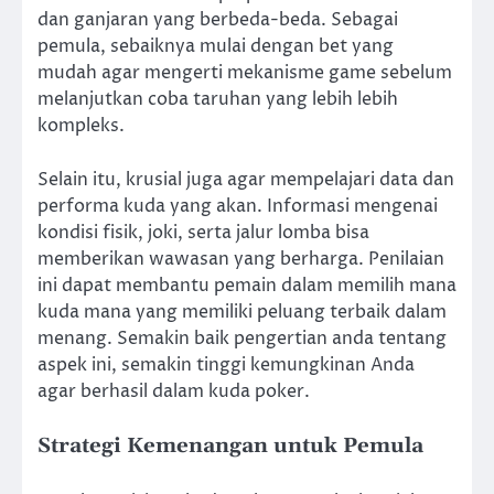
dan ganjaran yang berbeda-beda. Sebagai
pemula, sebaiknya mulai dengan bet yang
mudah agar mengerti mekanisme game sebelum
melanjutkan coba taruhan yang lebih lebih
kompleks.
Selain itu, krusial juga agar mempelajari data dan
performa kuda yang akan. Informasi mengenai
kondisi fisik, joki, serta jalur lomba bisa
memberikan wawasan yang berharga. Penilaian
ini dapat membantu pemain dalam memilih mana
kuda mana yang memiliki peluang terbaik dalam
menang. Semakin baik pengertian anda tentang
aspek ini, semakin tinggi kemungkinan Anda
agar berhasil dalam kuda poker.
Strategi Kemenangan untuk Pemula