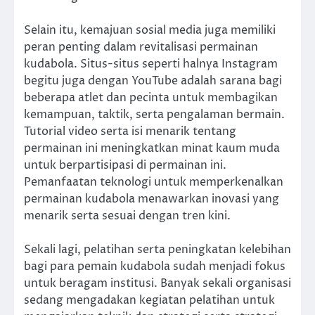
Selain itu, kemajuan sosial media juga memiliki
peran penting dalam revitalisasi permainan
kudabola. Situs-situs seperti halnya Instagram
begitu juga dengan YouTube adalah sarana bagi
beberapa atlet dan pecinta untuk membagikan
kemampuan, taktik, serta pengalaman bermain.
Tutorial video serta isi menarik tentang
permainan ini meningkatkan minat kaum muda
untuk berpartisipasi di permainan ini.
Pemanfaatan teknologi untuk memperkenalkan
permainan kudabola menawarkan inovasi yang
menarik serta sesuai dengan tren kini.
Sekali lagi, pelatihan serta peningkatan kelebihan
bagi para pemain kudabola sudah menjadi fokus
untuk beragam institusi. Banyak sekali organisasi
sedang mengadakan kegiatan pelatihan untuk