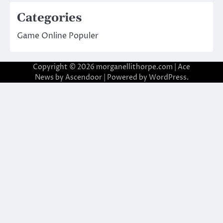
Categories
Game Online Populer
Copyright © 2026
morganellithorpe.com
| Ace
News by
Ascendoor
| Powered by
WordPress
.