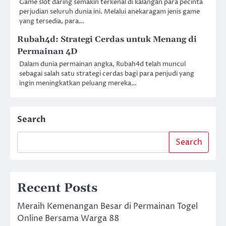
Game slot daring semakin terkenal di kalangan para pecinta
perjudian seluruh dunia ini. Melalui anekaragam jenis game
yang tersedia, para…
Rubah4d: Strategi Cerdas untuk Menang di
Permainan 4D
Dalam dunia permainan angka, Rubah4d telah muncul
sebagai salah satu strategi cerdas bagi para penjudi yang
ingin meningkatkan peluang mereka…
Search
Search
Recent Posts
Meraih Kemenangan Besar di Permainan Togel
Online Bersama Warga 88