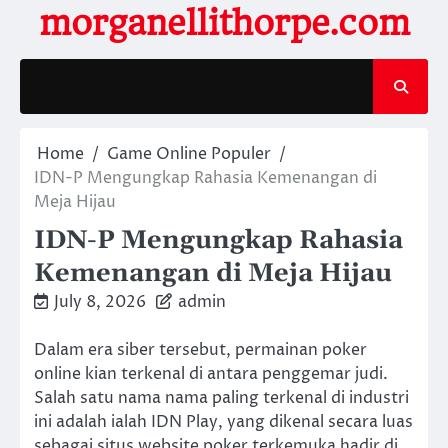
Skip
morganellithorpe.com
to
content
Home
Game Online Populer
IDN-P Mengungkap Rahasia Kemenangan di
Meja Hijau
IDN-P Mengungkap Rahasia
Kemenangan di Meja Hijau
July 8, 2026
admin
Dalam era siber tersebut, permainan poker
online kian terkenal di antara penggemar judi.
Salah satu nama nama paling terkenal di industri
ini adalah ialah IDN Play, yang dikenal secara luas
sebagai situs website poker terkemuka hadir di