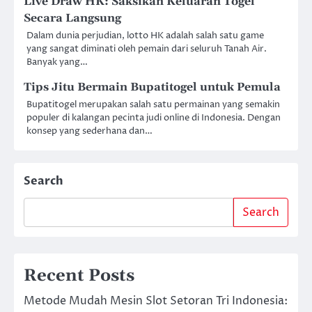
Live Draw HK: Saksikan Keluaran Togel
Secara Langsung
Dalam dunia perjudian, lotto HK adalah salah satu game
yang sangat diminati oleh pemain dari seluruh Tanah Air.
Banyak yang…
Tips Jitu Bermain Bupatitogel untuk Pemula
Bupatitogel merupakan salah satu permainan yang semakin
populer di kalangan pecinta judi online di Indonesia. Dengan
konsep yang sederhana dan…
Search
Search
Recent Posts
Metode Mudah Mesin Slot Setoran Tri Indonesia: