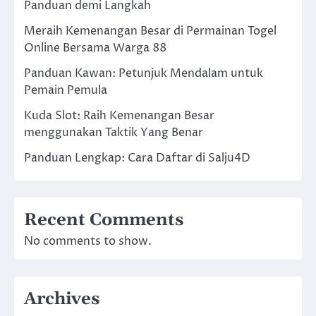
Panduan demi Langkah
Meraih Kemenangan Besar di Permainan Togel
Online Bersama Warga 88
Panduan Kawan: Petunjuk Mendalam untuk
Pemain Pemula
Kuda Slot: Raih Kemenangan Besar
menggunakan Taktik Yang Benar
Panduan Lengkap: Cara Daftar di Salju4D
Recent Comments
No comments to show.
Archives