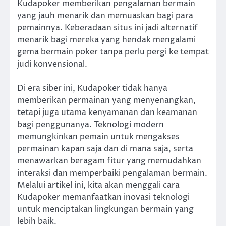
Kudapoker memberikan pengalaman bermain
yang jauh menarik dan memuaskan bagi para
pemainnya. Keberadaan situs ini jadi alternatif
menarik bagi mereka yang hendak mengalami
gema bermain poker tanpa perlu pergi ke tempat
judi konvensional.
Di era siber ini, Kudapoker tidak hanya
memberikan permainan yang menyenangkan,
tetapi juga utama kenyamanan dan keamanan
bagi penggunanya. Teknologi modern
memungkinkan pemain untuk mengakses
permainan kapan saja dan di mana saja, serta
menawarkan beragam fitur yang memudahkan
interaksi dan memperbaiki pengalaman bermain.
Melalui artikel ini, kita akan menggali cara
Kudapoker memanfaatkan inovasi teknologi
untuk menciptakan lingkungan bermain yang
lebih baik.