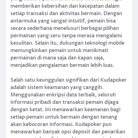
memberikan kebersihan dan kecepatan dalam
setiap transaksi dan aktivitas bermain. Dengan
antarmuka yang sangat intuitif, pemain bisa
secara sederhana menelusuri berbagai pilihan
permainan yang seru tanpa merasa mengalami
kesulitan. Selain itu, dukungan teknologi mobile
memungkinkan pemain untuk menikmati
permainan di mana saja dan kapan saja,
menjadikan pengalaman bermain lebih luas.
Salah satu keunggulan signifikan dari Kudapoker
adalah sistem keamanan yang canggih.
Menggunakan enkripsi data terbaik, seluruh
informasi pribadi dan transaksi pemain dijaga
dengan ketat. Ini menawarkan keamanan bagi
setiap pemain untuk bermain dengan tenang
akan kebocoran informasi. Kudapoker pun
menawarkan banyak opsi deposit dan penarikan