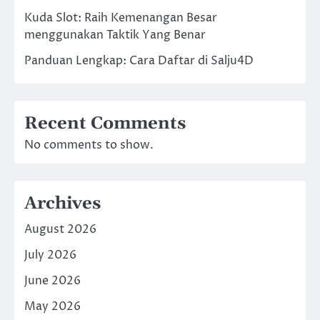
Kuda Slot: Raih Kemenangan Besar
menggunakan Taktik Yang Benar
Panduan Lengkap: Cara Daftar di Salju4D
Recent Comments
No comments to show.
Archives
August 2026
July 2026
June 2026
May 2026