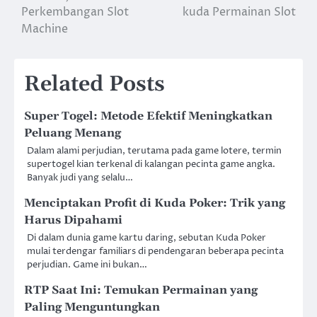
navigation
Perkembangan Slot
kuda Permainan Slot
Machine
Related Posts
Super Togel: Metode Efektif Meningkatkan
Peluang Menang
Dalam alami perjudian, terutama pada game lotere, termin
supertogel kian terkenal di kalangan pecinta game angka.
Banyak judi yang selalu…
Menciptakan Profit di Kuda Poker: Trik yang
Harus Dipahami
Di dalam dunia game kartu daring, sebutan Kuda Poker
mulai terdengar familiars di pendengaran beberapa pecinta
perjudian. Game ini bukan…
RTP Saat Ini: Temukan Permainan yang
Paling Menguntungkan