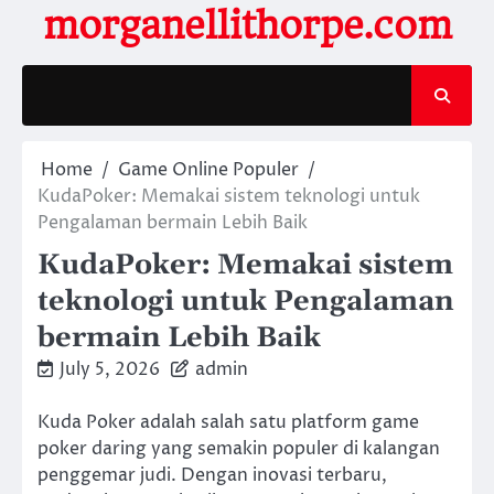
Skip
morganellithorpe.com
to
content
Home
Game Online Populer
KudaPoker: Memakai sistem teknologi untuk
Pengalaman bermain Lebih Baik
KudaPoker: Memakai sistem
teknologi untuk Pengalaman
bermain Lebih Baik
July 5, 2026
admin
Kuda Poker adalah salah satu platform game
poker daring yang semakin populer di kalangan
penggemar judi. Dengan inovasi terbaru,