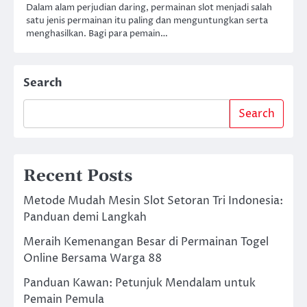
Dalam alam perjudian daring, permainan slot menjadi salah
satu jenis permainan itu paling dan menguntungkan serta
menghasilkan. Bagi para pemain…
Search
Search
Recent Posts
Metode Mudah Mesin Slot Setoran Tri Indonesia:
Panduan demi Langkah
Meraih Kemenangan Besar di Permainan Togel
Online Bersama Warga 88
Panduan Kawan: Petunjuk Mendalam untuk
Pemain Pemula