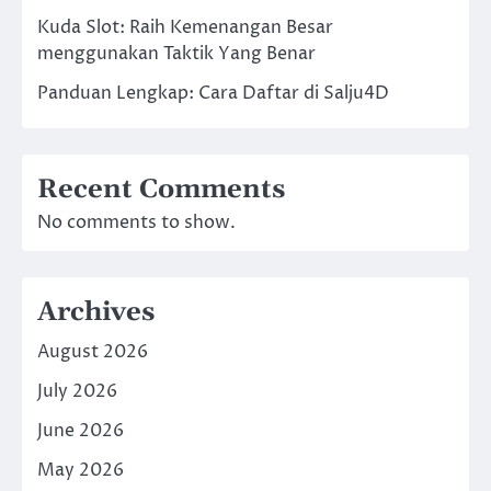
Kuda Slot: Raih Kemenangan Besar
menggunakan Taktik Yang Benar
Panduan Lengkap: Cara Daftar di Salju4D
Recent Comments
No comments to show.
Archives
August 2026
July 2026
June 2026
May 2026