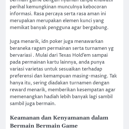
perihal kemungkinan munculnya kebocoran
informasi. Rasa percaya serta rasa aman ini
merupakan merupakan elemen kunci yang
memikat banyak pengguna agar bergabung.
Juga menarik, idn poker juga menawarkan
beraneka ragam permainan serta turnamen yg
bervariasi . Mulai dari Texas Hold’em sampai
pada permainan kartu lainnya, anda punya
variasi varietas untuk sesuaikan terhadap
preferensi dan kemampuan masing-masing. Tak
hanya itu, sering diadakan turnamen dengan
reward menarik, memberikan kesempatan agar
memenangkan hadiah lebih banyak lagi sambil
sambil juga bermain.
Keamanan dan Kenyamanan dalam
Bermain Bermain Game