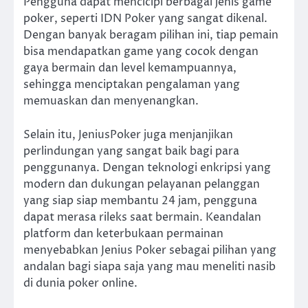
Pengguna dapat mencicipi berbagai jenis game
poker, seperti IDN Poker yang sangat dikenal.
Dengan banyak beragam pilihan ini, tiap pemain
bisa mendapatkan game yang cocok dengan
gaya bermain dan level kemampuannya,
sehingga menciptakan pengalaman yang
memuaskan dan menyenangkan.
Selain itu, JeniusPoker juga menjanjikan
perlindungan yang sangat baik bagi para
penggunanya. Dengan teknologi enkripsi yang
modern dan dukungan pelayanan pelanggan
yang siap siap membantu 24 jam, pengguna
dapat merasa rileks saat bermain. Keandalan
platform dan keterbukaan permainan
menyebabkan Jenius Poker sebagai pilihan yang
andalan bagi siapa saja yang mau meneliti nasib
di dunia poker online.