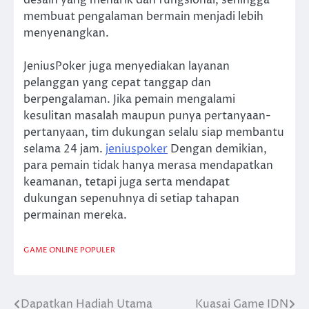
desain yang menarik dan fungsional, sehingga
membuat pengalaman bermain menjadi lebih
menyenangkan.
JeniusPoker juga menyediakan layanan
pelanggan yang cepat tanggap dan
berpengalaman. Jika pemain mengalami
kesulitan masalah maupun punya pertanyaan-
pertanyaan, tim dukungan selalu siap membantu
selama 24 jam.
jeniuspoker
Dengan demikian,
para pemain tidak hanya merasa mendapatkan
keamanan, tetapi juga serta mendapat
dukungan sepenuhnya di setiap tahapan
permainan mereka.
GAME ONLINE POPULER
Dapatkan Hadiah Utama
Kuasai Game IDN
Post