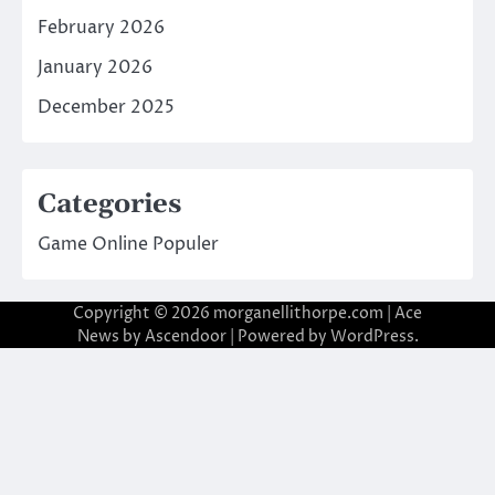
February 2026
January 2026
December 2025
Categories
Game Online Populer
Copyright © 2026
morganellithorpe.com
| Ace
News by
Ascendoor
| Powered by
WordPress
.