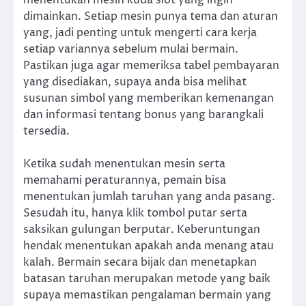
dimainkan. Setiap mesin punya tema dan aturan
yang, jadi penting untuk mengerti cara kerja
setiap variannya sebelum mulai bermain.
Pastikan juga agar memeriksa tabel pembayaran
yang disediakan, supaya anda bisa melihat
susunan simbol yang memberikan kemenangan
dan informasi tentang bonus yang barangkali
tersedia.
Ketika sudah menentukan mesin serta
memahami peraturannya, pemain bisa
menentukan jumlah taruhan yang anda pasang.
Sesudah itu, hanya klik tombol putar serta
saksikan gulungan berputar. Keberuntungan
hendak menentukan apakah anda menang atau
kalah. Bermain secara bijak dan menetapkan
batasan taruhan merupakan metode yang baik
supaya memastikan pengalaman bermain yang