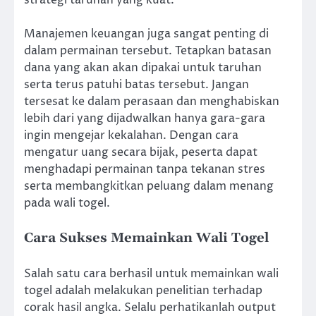
Manajemen keuangan juga sangat penting di
dalam permainan tersebut. Tetapkan batasan
dana yang akan akan dipakai untuk taruhan
serta terus patuhi batas tersebut. Jangan
tersesat ke dalam perasaan dan menghabiskan
lebih dari yang dijadwalkan hanya gara-gara
ingin mengejar kekalahan. Dengan cara
mengatur uang secara bijak, peserta dapat
menghadapi permainan tanpa tekanan stres
serta membangkitkan peluang dalam menang
pada wali togel.
Cara Sukses Memainkan Wali Togel
Salah satu cara berhasil untuk memainkan wali
togel adalah melakukan penelitian terhadap
corak hasil angka. Selalu perhatikanlah output