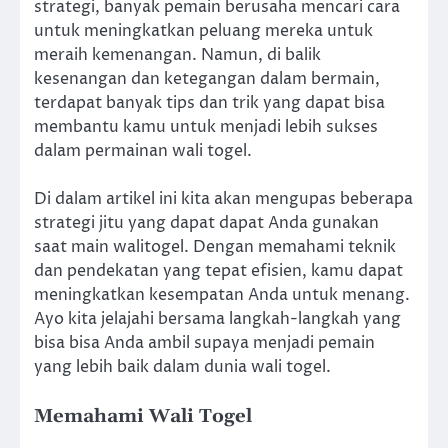
strategi, banyak pemain berusaha mencari cara
untuk meningkatkan peluang mereka untuk
meraih kemenangan. Namun, di balik
kesenangan dan ketegangan dalam bermain,
terdapat banyak tips dan trik yang dapat bisa
membantu kamu untuk menjadi lebih sukses
dalam permainan wali togel.
Di dalam artikel ini kita akan mengupas beberapa
strategi jitu yang dapat dapat Anda gunakan
saat main walitogel. Dengan memahami teknik
dan pendekatan yang tepat efisien, kamu dapat
meningkatkan kesempatan Anda untuk menang.
Ayo kita jelajahi bersama langkah-langkah yang
bisa bisa Anda ambil supaya menjadi pemain
yang lebih baik dalam dunia wali togel.
Memahami Wali Togel