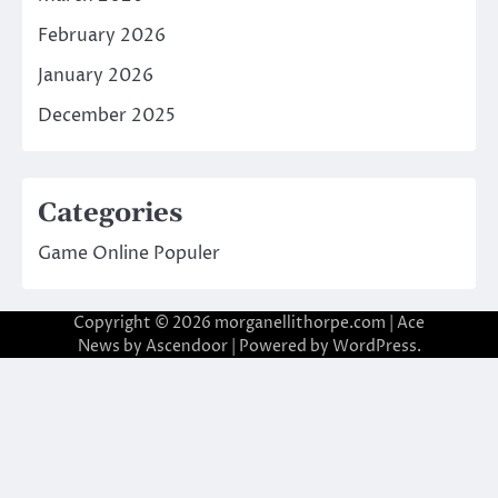
February 2026
January 2026
December 2025
Categories
Game Online Populer
Copyright © 2026
morganellithorpe.com
| Ace
News by
Ascendoor
| Powered by
WordPress
.