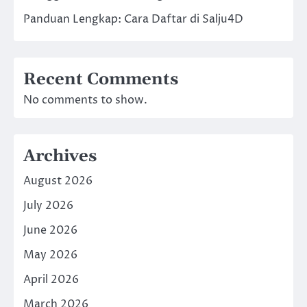
Panduan Lengkap: Cara Daftar di Salju4D
Recent Comments
No comments to show.
Archives
August 2026
July 2026
June 2026
May 2026
April 2026
March 2026