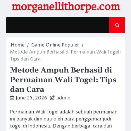
Skip
morganellithorpe.com
to
content
Home
Game Online Populer
Metode Ampuh Berhasil di Permainan Wali Togel:
Tips dan Cara
Metode Ampuh Berhasil di
Permainan Wali Togel: Tips
dan Cara
June 25, 2026
admin
Permainan Wali Togel adalah sebuah permainan
ini banyak diminati oleh para penggemar judi
togel di Indonesia. Dengan berbagai cara dan