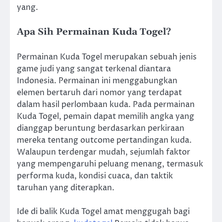
yang.
Apa Sih Permainan Kuda Togel?
Permainan Kuda Togel merupakan sebuah jenis
game judi yang sangat terkenal diantara
Indonesia. Permainan ini menggabungkan
elemen bertaruh dari nomor yang terdapat
dalam hasil perlombaan kuda. Pada permainan
Kuda Togel, pemain dapat memilih angka yang
dianggap beruntung berdasarkan perkiraan
mereka tentang outcome pertandingan kuda.
Walaupun terdengar mudah, sejumlah faktor
yang mempengaruhi peluang menang, termasuk
performa kuda, kondisi cuaca, dan taktik
taruhan yang diterapkan.
Ide di balik Kuda Togel amat menggugah bagi