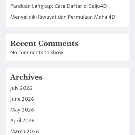
Panduan Lengkap: Cara Daftar di Salju4D
Menyelidiki Riwayat dan Permulaan Maha 4D
Recent Comments
No comments to show.
Archives
July 2026
June 2026
May 2026
April 2026
March 2026