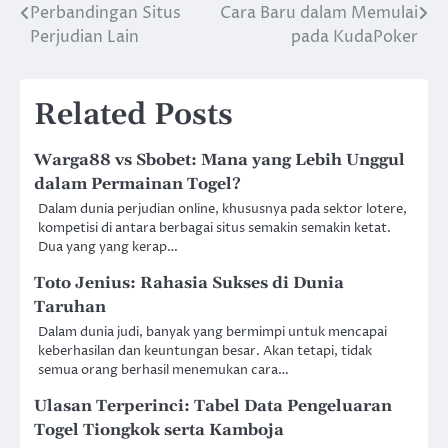
Perbandingan Situs
Cara Baru dalam Memulai
Post
Perjudian Lain
pada KudaPoker
navigation
Related Posts
Warga88 vs Sbobet: Mana yang Lebih Unggul
dalam Permainan Togel?
Dalam dunia perjudian online, khususnya pada sektor lotere,
kompetisi di antara berbagai situs semakin semakin ketat.
Dua yang yang kerap…
Toto Jenius: Rahasia Sukses di Dunia
Taruhan
Dalam dunia judi, banyak yang bermimpi untuk mencapai
keberhasilan dan keuntungan besar. Akan tetapi, tidak
semua orang berhasil menemukan cara…
Ulasan Terperinci: Tabel Data Pengeluaran
Togel Tiongkok serta Kamboja