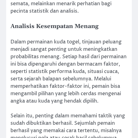
semata, melainkan menarik perhatian bagi
pecinta statistik dan analisis.
Analisis Kesempatan Menang
Dalam permainan kuda togel, tinjauan peluang
menjadi sangat penting untuk meningkatkan
probabilitas menang. Setiap hasil dari permainan
ini bisa dipengaruhi dengan bermacam faktor,
seperti statistik performa kuda, situasi cuaca,
serta sejarah balapan sebelumnya. Melalui
memperhatikan faktor-faktor ini, pemain bisa
mengambil pilihan yang lebih cerdas mengenai
angka atau kuda yang hendak dipilih.
Selain itu, penting dalam memahami taktik yang
sudah dibuktikan berhasil. Sejumlah pemain
berhasil yang memakai cara tertentu, misalnya
menelusuri pola atau corak hasil sebelumnya.