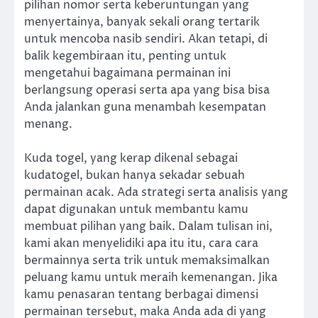
pilihan nomor serta keberuntungan yang
menyertainya, banyak sekali orang tertarik
untuk mencoba nasib sendiri. Akan tetapi, di
balik kegembiraan itu, penting untuk
mengetahui bagaimana permainan ini
berlangsung operasi serta apa yang bisa bisa
Anda jalankan guna menambah kesempatan
menang.
Kuda togel, yang kerap dikenal sebagai
kudatogel, bukan hanya sekadar sebuah
permainan acak. Ada strategi serta analisis yang
dapat digunakan untuk membantu kamu
membuat pilihan yang baik. Dalam tulisan ini,
kami akan menyelidiki apa itu itu, cara cara
bermainnya serta trik untuk memaksimalkan
peluang kamu untuk meraih kemenangan. Jika
kamu penasaran tentang berbagai dimensi
permainan tersebut, maka Anda ada di yang