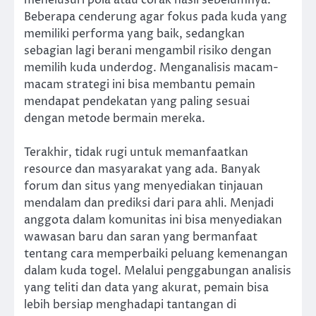
Beberapa cenderung agar fokus pada kuda yang
memiliki performa yang baik, sedangkan
sebagian lagi berani mengambil risiko dengan
memilih kuda underdog. Menganalisis macam-
macam strategi ini bisa membantu pemain
mendapat pendekatan yang paling sesuai
dengan metode bermain mereka.
Terakhir, tidak rugi untuk memanfaatkan
resource dan masyarakat yang ada. Banyak
forum dan situs yang menyediakan tinjauan
mendalam dan prediksi dari para ahli. Menjadi
anggota dalam komunitas ini bisa menyediakan
wawasan baru dan saran yang bermanfaat
tentang cara memperbaiki peluang kemenangan
dalam kuda togel. Melalui penggabungan analisis
yang teliti dan data yang akurat, pemain bisa
lebih bersiap menghadapi tantangan di