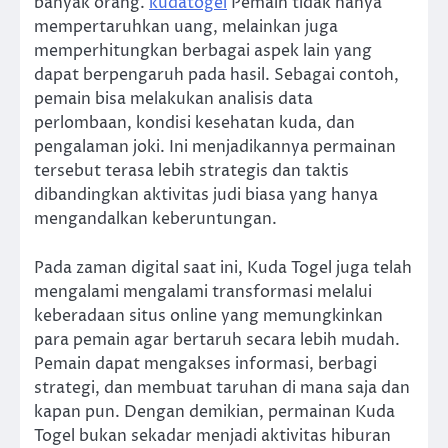
banyak orang.
kudatogel
Pemain tidak hanya
mempertaruhkan uang, melainkan juga
memperhitungkan berbagai aspek lain yang
dapat berpengaruh pada hasil. Sebagai contoh,
pemain bisa melakukan analisis data
perlombaan, kondisi kesehatan kuda, dan
pengalaman joki. Ini menjadikannya permainan
tersebut terasa lebih strategis dan taktis
dibandingkan aktivitas judi biasa yang hanya
mengandalkan keberuntungan.
Pada zaman digital saat ini, Kuda Togel juga telah
mengalami mengalami transformasi melalui
keberadaan situs online yang memungkinkan
para pemain agar bertaruh secara lebih mudah.
Pemain dapat mengakses informasi, berbagi
strategi, dan membuat taruhan di mana saja dan
kapan pun. Dengan demikian, permainan Kuda
Togel bukan sekadar menjadi aktivitas hiburan