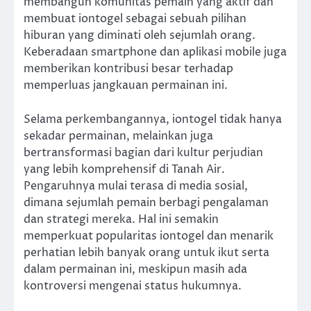
membangun komunitas pemain yang aktif dan
membuat iontogel sebagai sebuah pilihan
hiburan yang diminati oleh sejumlah orang.
Keberadaan smartphone dan aplikasi mobile juga
memberikan kontribusi besar terhadap
memperluas jangkauan permainan ini.
Selama perkembangannya, iontogel tidak hanya
sekadar permainan, melainkan juga
bertransformasi bagian dari kultur perjudian
yang lebih komprehensif di Tanah Air.
Pengaruhnya mulai terasa di media sosial,
dimana sejumlah pemain berbagi pengalaman
dan strategi mereka. Hal ini semakin
memperkuat popularitas iontogel dan menarik
perhatian lebih banyak orang untuk ikut serta
dalam permainan ini, meskipun masih ada
kontroversi mengenai status hukumnya.