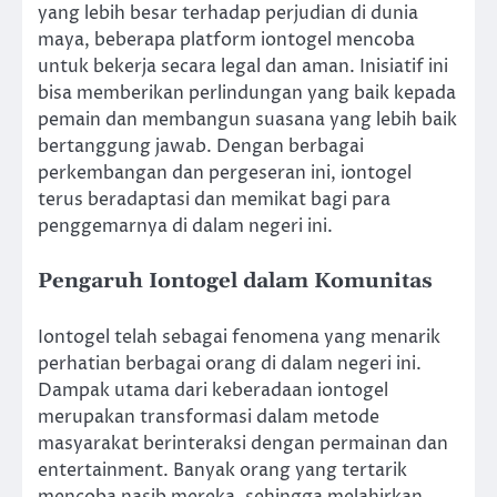
yang lebih besar terhadap perjudian di dunia
maya, beberapa platform iontogel mencoba
untuk bekerja secara legal dan aman. Inisiatif ini
bisa memberikan perlindungan yang baik kepada
pemain dan membangun suasana yang lebih baik
bertanggung jawab. Dengan berbagai
perkembangan dan pergeseran ini, iontogel
terus beradaptasi dan memikat bagi para
penggemarnya di dalam negeri ini.
Pengaruh Iontogel dalam Komunitas
Iontogel telah sebagai fenomena yang menarik
perhatian berbagai orang di dalam negeri ini.
Dampak utama dari keberadaan iontogel
merupakan transformasi dalam metode
masyarakat berinteraksi dengan permainan dan
entertainment. Banyak orang yang tertarik