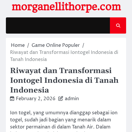
Skip
morganellithorpe.com
to
content
Home
Game Online Populer
Riwayat dan Transformasi Iontogel Indonesia di
Tanah Indonesia
Riwayat dan Transformasi
Iontogel Indonesia di Tanah
Indonesia
February 2, 2026
admin
Ion togel, yang umumnya dianggap sebagai ion
togel, sudah jadi bagian yang menarik dalam
sektor permainan di dalam Tanah Air. Dalam