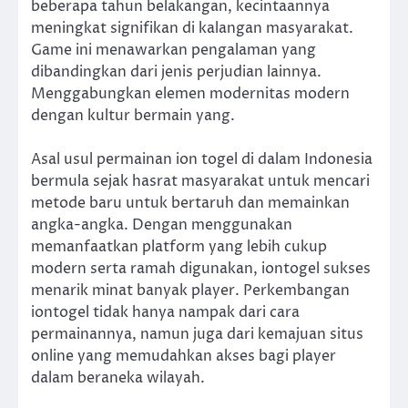
beberapa tahun belakangan, kecintaannya
meningkat signifikan di kalangan masyarakat.
Game ini menawarkan pengalaman yang
dibandingkan dari jenis perjudian lainnya.
Menggabungkan elemen modernitas modern
dengan kultur bermain yang.
Asal usul permainan ion togel di dalam Indonesia
bermula sejak hasrat masyarakat untuk mencari
metode baru untuk bertaruh dan memainkan
angka-angka. Dengan menggunakan
memanfaatkan platform yang lebih cukup
modern serta ramah digunakan, iontogel sukses
menarik minat banyak player. Perkembangan
iontogel tidak hanya nampak dari cara
permainannya, namun juga dari kemajuan situs
online yang memudahkan akses bagi player
dalam beraneka wilayah.