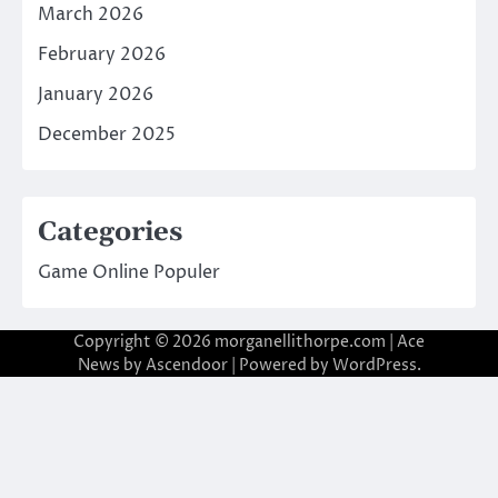
March 2026
February 2026
January 2026
December 2025
Categories
Game Online Populer
Copyright © 2026
morganellithorpe.com
| Ace
News by
Ascendoor
| Powered by
WordPress
.