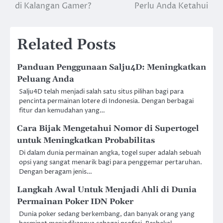
navigation
di Kalangan Gamer?
Perlu Anda Ketahui
Related Posts
Panduan Penggunaan Salju4D: Meningkatkan
Peluang Anda
Salju4D telah menjadi salah satu situs pilihan bagi para
pencinta permainan lotere di Indonesia. Dengan berbagai
fitur dan kemudahan yang…
Cara Bijak Mengetahui Nomor di Supertogel
untuk Meningkatkan Probabilitas
Di dalam dunia permainan angka, togel super adalah sebuah
opsi yang sangat menarik bagi para penggemar pertaruhan.
Dengan beragam jenis…
Langkah Awal Untuk Menjadi Ahli di Dunia
Permainan Poker IDN Poker
Dunia poker sedang berkembang, dan banyak orang yang