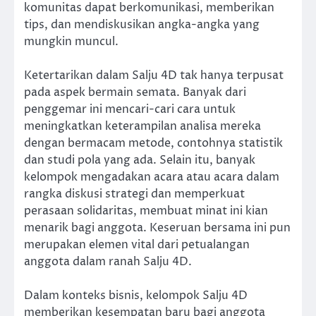
komunitas dapat berkomunikasi, memberikan
tips, dan mendiskusikan angka-angka yang
mungkin muncul.
Ketertarikan dalam Salju 4D tak hanya terpusat
pada aspek bermain semata. Banyak dari
penggemar ini mencari-cari cara untuk
meningkatkan keterampilan analisa mereka
dengan bermacam metode, contohnya statistik
dan studi pola yang ada. Selain itu, banyak
kelompok mengadakan acara atau acara dalam
rangka diskusi strategi dan memperkuat
perasaan solidaritas, membuat minat ini kian
menarik bagi anggota. Keseruan bersama ini pun
merupakan elemen vital dari petualangan
anggota dalam ranah Salju 4D.
Dalam konteks bisnis, kelompok Salju 4D
memberikan kesempatan baru bagi anggota