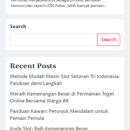
berminat menjadikannya sebagai profesi. Berbekal
kemunculan seperti IDN Poker, lebih banyak pemain…
Search
Search
Recent Posts
Metode Mudah Mesin Slot Setoran Tri Indonesia:
Panduan demi Langkah
Meraih Kemenangan Besar di Permainan Togel
Online Bersama Warga 88
Panduan Kawan: Petunjuk Mendalam untuk
Pemain Pemula
Kuda Slot: Raih Kemenangan Besar