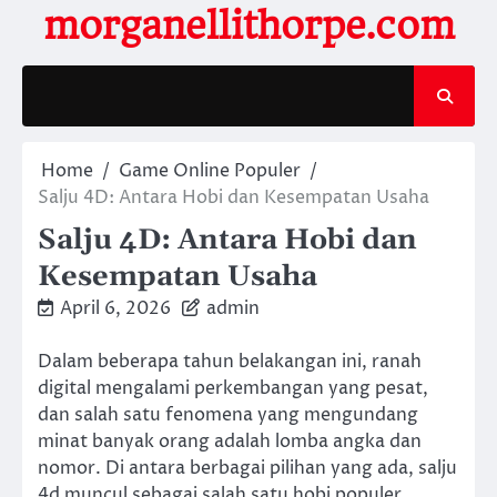
Skip
morganellithorpe.com
to
content
Home
Game Online Populer
Salju 4D: Antara Hobi dan Kesempatan Usaha
Salju 4D: Antara Hobi dan
Kesempatan Usaha
April 6, 2026
admin
Dalam beberapa tahun belakangan ini, ranah
digital mengalami perkembangan yang pesat,
dan salah satu fenomena yang mengundang
minat banyak orang adalah lomba angka dan
nomor. Di antara berbagai pilihan yang ada, salju
4d muncul sebagai salah satu hobi populer