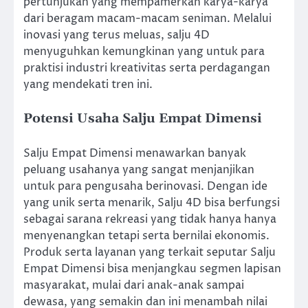
pertunjukan yang mempamerkan karya-karya
dari beragam macam-macam seniman. Melalui
inovasi yang terus meluas, salju 4D
menyuguhkan kemungkinan yang untuk para
praktisi industri kreativitas serta perdagangan
yang mendekati tren ini.
Potensi Usaha Salju Empat Dimensi
Salju Empat Dimensi menawarkan banyak
peluang usahanya yang sangat menjanjikan
untuk para pengusaha berinovasi. Dengan ide
yang unik serta menarik, Salju 4D bisa berfungsi
sebagai sarana rekreasi yang tidak hanya hanya
menyenangkan tetapi serta bernilai ekonomis.
Produk serta layanan yang terkait seputar Salju
Empat Dimensi bisa menjangkau segmen lapisan
masyarakat, mulai dari anak-anak sampai
dewasa, yang semakin dan ini menambah nilai