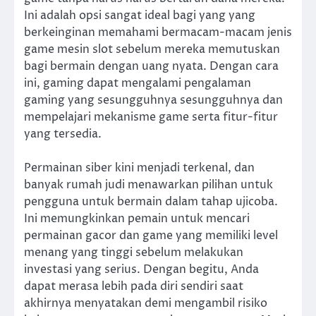
Ini adalah opsi sangat ideal bagi yang yang
berkeinginan memahami bermacam-macam jenis
game mesin slot sebelum mereka memutuskan
bagi bermain dengan uang nyata. Dengan cara
ini, gaming dapat mengalami pengalaman
gaming yang sesungguhnya sesungguhnya dan
mempelajari mekanisme game serta fitur-fitur
yang tersedia.
Permainan siber kini menjadi terkenal, dan
banyak rumah judi menawarkan pilihan untuk
pengguna untuk bermain dalam tahap ujicoba.
Ini memungkinkan pemain untuk mencari
permainan gacor dan game yang memiliki level
menang yang tinggi sebelum melakukan
investasi yang serius. Dengan begitu, Anda
dapat merasa lebih pada diri sendiri saat
akhirnya menyatakan demi mengambil risiko