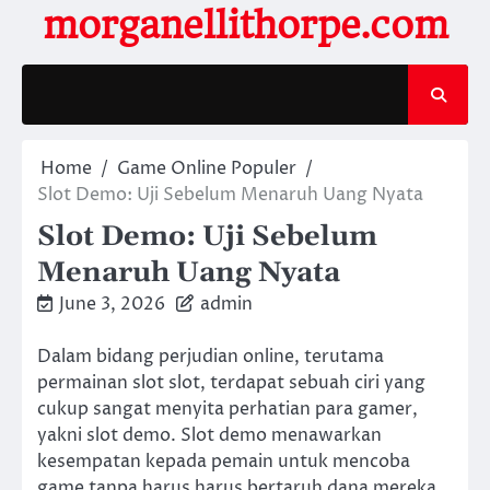
Skip
morganellithorpe.com
to
content
Home
Game Online Populer
Slot Demo: Uji Sebelum Menaruh Uang Nyata
Slot Demo: Uji Sebelum
Menaruh Uang Nyata
June 3, 2026
admin
Dalam bidang perjudian online, terutama
permainan slot slot, terdapat sebuah ciri yang
cukup sangat menyita perhatian para gamer,
yakni slot demo. Slot demo menawarkan
kesempatan kepada pemain untuk mencoba
game tanpa harus harus bertaruh dana mereka.