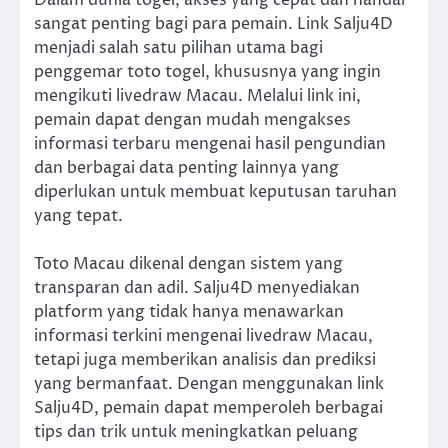
sangat penting bagi para pemain. Link Salju4D
menjadi salah satu pilihan utama bagi
penggemar toto togel, khususnya yang ingin
mengikuti livedraw Macau. Melalui link ini,
pemain dapat dengan mudah mengakses
informasi terbaru mengenai hasil pengundian
dan berbagai data penting lainnya yang
diperlukan untuk membuat keputusan taruhan
yang tepat.
Toto Macau dikenal dengan sistem yang
transparan dan adil. Salju4D menyediakan
platform yang tidak hanya menawarkan
informasi terkini mengenai livedraw Macau,
tetapi juga memberikan analisis dan prediksi
yang bermanfaat. Dengan menggunakan link
Salju4D, pemain dapat memperoleh berbagai
tips dan trik untuk meningkatkan peluang