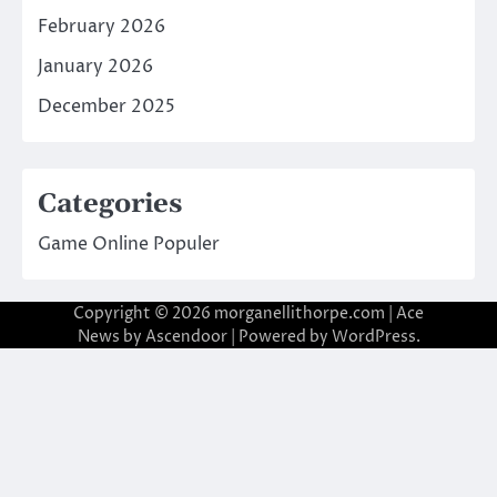
February 2026
January 2026
December 2025
Categories
Game Online Populer
Copyright © 2026
morganellithorpe.com
| Ace
News by
Ascendoor
| Powered by
WordPress
.