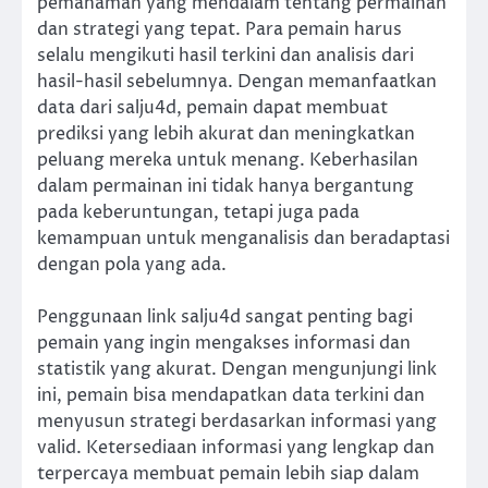
pemahaman yang mendalam tentang permainan
dan strategi yang tepat. Para pemain harus
selalu mengikuti hasil terkini dan analisis dari
hasil-hasil sebelumnya. Dengan memanfaatkan
data dari salju4d, pemain dapat membuat
prediksi yang lebih akurat dan meningkatkan
peluang mereka untuk menang. Keberhasilan
dalam permainan ini tidak hanya bergantung
pada keberuntungan, tetapi juga pada
kemampuan untuk menganalisis dan beradaptasi
dengan pola yang ada.
Penggunaan link salju4d sangat penting bagi
pemain yang ingin mengakses informasi dan
statistik yang akurat. Dengan mengunjungi link
ini, pemain bisa mendapatkan data terkini dan
menyusun strategi berdasarkan informasi yang
valid. Ketersediaan informasi yang lengkap dan
terpercaya membuat pemain lebih siap dalam