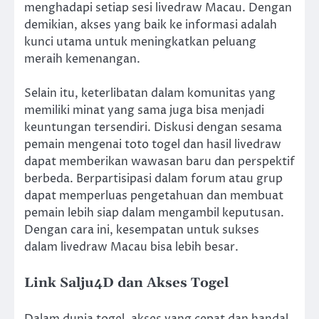
menghadapi setiap sesi livedraw Macau. Dengan
demikian, akses yang baik ke informasi adalah
kunci utama untuk meningkatkan peluang
meraih kemenangan.
Selain itu, keterlibatan dalam komunitas yang
memiliki minat yang sama juga bisa menjadi
keuntungan tersendiri. Diskusi dengan sesama
pemain mengenai toto togel dan hasil livedraw
dapat memberikan wawasan baru dan perspektif
berbeda. Berpartisipasi dalam forum atau grup
dapat memperluas pengetahuan dan membuat
pemain lebih siap dalam mengambil keputusan.
Dengan cara ini, kesempatan untuk sukses
dalam livedraw Macau bisa lebih besar.
Link Salju4D dan Akses Togel
Dalam dunia togel, akses yang cepat dan handal