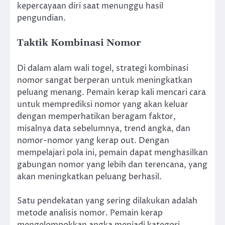
kepercayaan diri saat menunggu hasil
pengundian.
Taktik Kombinasi Nomor
Di dalam alam wali togel, strategi kombinasi
nomor sangat berperan untuk meningkatkan
peluang menang. Pemain kerap kali mencari cara
untuk memprediksi nomor yang akan keluar
dengan memperhatikan beragam faktor,
misalnya data sebelumnya, trend angka, dan
nomor-nomor yang kerap out. Dengan
mempelajari pola ini, pemain dapat menghasilkan
gabungan nomor yang lebih dan terencana, yang
akan meningkatkan peluang berhasil.
Satu pendekatan yang sering dilakukan adalah
metode analisis nomor. Pemain kerap
mengelompokkan angka menjadi kategori,