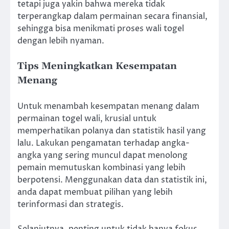
tetapi juga yakin bahwa mereka tidak
terperangkap dalam permainan secara finansial,
sehingga bisa menikmati proses wali togel
dengan lebih nyaman.
Tips Meningkatkan Kesempatan
Menang
Untuk menambah kesempatan menang dalam
permainan togel wali, krusial untuk
memperhatikan polanya dan statistik hasil yang
lalu. Lakukan pengamatan terhadap angka-
angka yang sering muncul dapat menolong
pemain memutuskan kombinasi yang lebih
berpotensi. Menggunakan data dan statistik ini,
anda dapat membuat pilihan yang lebih
terinformasi dan strategis.