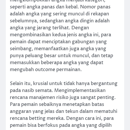
seperti angka panas dan kebal. Nomor panas
adalah angka yang sering muncul di rekapan
sebelumnya, sedangkan angka dingin adalah
angka yang jarang terlihat. Dengan
mengombinasikan kedua jenis angka ini, para
pemain dapat menciptakan gabungan yang
seimbang, memanfaatkan juga angka yang
punya peluang besar untuk muncul, dan tetap
memasukkan beberapa angka yang dapat
mengubah outcome permainan.
Selain itu, krusial untuk tidak hanya bergantung
pada nasib semata. Mengimplementasikan
rencana manajemen risiko juga sangat penting.
Para pemain sebaiknya menetapkan batas
anggaran yang jelas dan tekun dalam mematuhi
rencana betting mereka. Dengan cara ini, para
pemain bisa berfokus pada angka yang dipilih