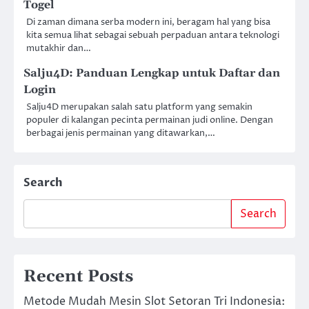
Togel
Di zaman dimana serba modern ini, beragam hal yang bisa
kita semua lihat sebagai sebuah perpaduan antara teknologi
mutakhir dan…
Salju4D: Panduan Lengkap untuk Daftar dan
Login
Salju4D merupakan salah satu platform yang semakin
populer di kalangan pecinta permainan judi online. Dengan
berbagai jenis permainan yang ditawarkan,…
Search
Search
Recent Posts
Metode Mudah Mesin Slot Setoran Tri Indonesia: