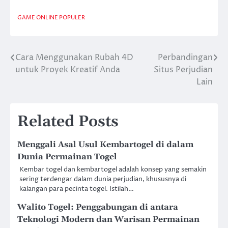
GAME ONLINE POPULER
Cara Menggunakan Rubah 4D
Perbandingan
Post
untuk Proyek Kreatif Anda
Situs Perjudian
navigation
Lain
Related Posts
Menggali Asal Usul Kembartogel di dalam
Dunia Permainan Togel
Kembar togel dan kembartogel adalah konsep yang semakin
sering terdengar dalam dunia perjudian, khususnya di
kalangan para pecinta togel. Istilah…
Walito Togel: Penggabungan di antara
Teknologi Modern dan Warisan Permainan