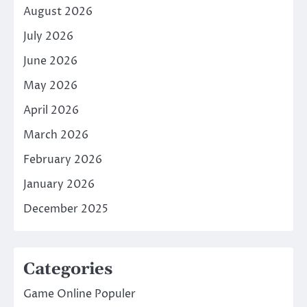
August 2026
July 2026
June 2026
May 2026
April 2026
March 2026
February 2026
January 2026
December 2025
Categories
Game Online Populer