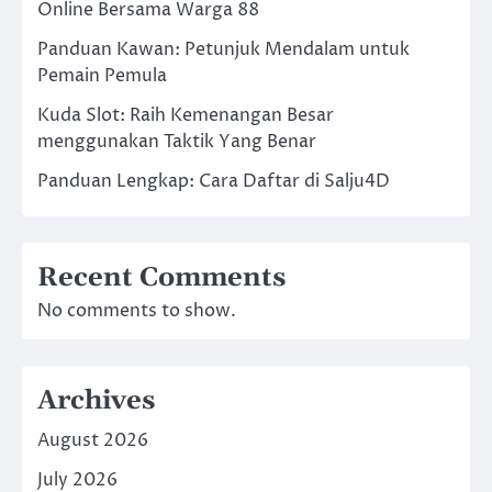
Online Bersama Warga 88
Panduan Kawan: Petunjuk Mendalam untuk
Pemain Pemula
Kuda Slot: Raih Kemenangan Besar
menggunakan Taktik Yang Benar
Panduan Lengkap: Cara Daftar di Salju4D
Recent Comments
No comments to show.
Archives
August 2026
July 2026