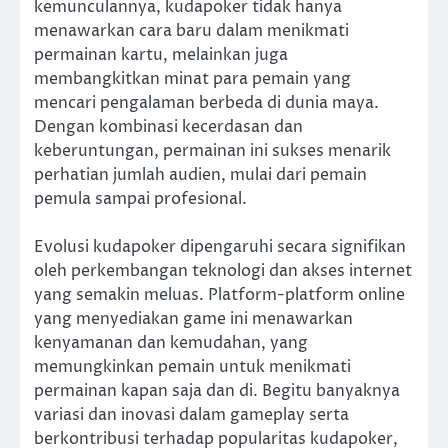
kemunculannya, kudapoker tidak hanya
menawarkan cara baru dalam menikmati
permainan kartu, melainkan juga
membangkitkan minat para pemain yang
mencari pengalaman berbeda di dunia maya.
Dengan kombinasi kecerdasan dan
keberuntungan, permainan ini sukses menarik
perhatian jumlah audien, mulai dari pemain
pemula sampai profesional.
Evolusi kudapoker dipengaruhi secara signifikan
oleh perkembangan teknologi dan akses internet
yang semakin meluas. Platform-platform online
yang menyediakan game ini menawarkan
kenyamanan dan kemudahan, yang
memungkinkan pemain untuk menikmati
permainan kapan saja dan di. Begitu banyaknya
variasi dan inovasi dalam gameplay serta
berkontribusi terhadap popularitas kudapoker,