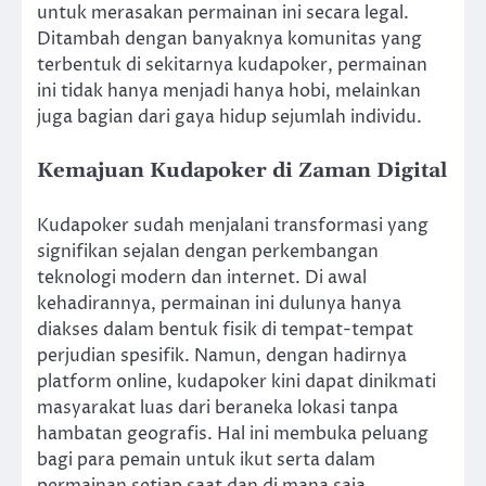
untuk merasakan permainan ini secara legal.
Ditambah dengan banyaknya komunitas yang
terbentuk di sekitarnya kudapoker, permainan
ini tidak hanya menjadi hanya hobi, melainkan
juga bagian dari gaya hidup sejumlah individu.
Kemajuan Kudapoker di Zaman Digital
Kudapoker sudah menjalani transformasi yang
signifikan sejalan dengan perkembangan
teknologi modern dan internet. Di awal
kehadirannya, permainan ini dulunya hanya
diakses dalam bentuk fisik di tempat-tempat
perjudian spesifik. Namun, dengan hadirnya
platform online, kudapoker kini dapat dinikmati
masyarakat luas dari beraneka lokasi tanpa
hambatan geografis. Hal ini membuka peluang
bagi para pemain untuk ikut serta dalam
permainan setiap saat dan di mana saja,