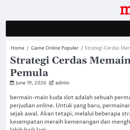
Skip
m
to
content
Home
Game Online Populer
Strategi Cerdas Me
Strategi Cerdas Memai
Pemula
June 19, 2026
admin
bermain-main kuda slot adalah sebuah perma
perjudian online. Untuk yang baru, permaina
sejak awal. Akan tetapi, melalui beberapa st
kesempatan meraih kemenangan dan mengha