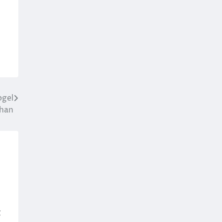
ogel
uhan
g