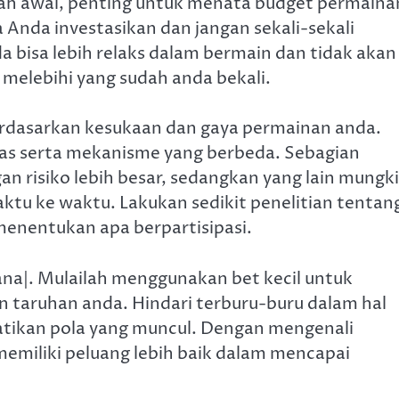
h awal, penting untuk menata budget permaina
 Anda investasikan dan jangan sekali-sekali
da bisa lebih relaks dalam bermain dan tidak akan
melebihi yang sudah anda bekali.
 berdasarkan kesukaan dan gaya permainan anda.
khas serta mekanisme yang berbeda. Sebagian
risiko lebih besar, sedangkan yang lain mungk
ktu ke waktu. Lakukan sedikit penelitian tentan
menentukan apa berpartisipasi.
sana|. Mulailah menggunakan bet kecil untuk
 taruhan anda. Hindari terburu-buru dalam hal
atikan pola yang muncul. Dengan mengenali
emiliki peluang lebih baik dalam mencapai