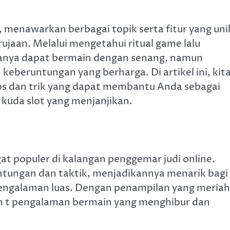
t, menawarkan berbagai topik serta fitur yang uni
jaan. Melalui mengetahui ritual game lalu
hanya dapat bermain dengan senang, namun
beruntungan yang berharga. Di artikel ini, kit
ips dan trik yang dapat membantu Anda sebagai
kuda slot yang menjanjikan.
t populer di kalangan penggemar judi online.
tungan dan taktik, menjadikannya menarik bagi
engalaman luas. Dengan penampilan yang meriah
n t pengalaman bermain yang menghibur dan