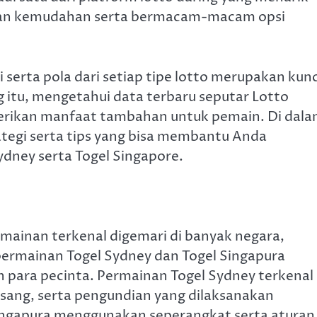
kan kemudahan serta bermacam-macam opsi
i serta pola dari setiap tipe lotto merupakan kunc
g itu, mengetahui data terbaru seputar Lotto
rikan manfaat tambahan untuk pemain. Di dal
rategi serta tips yang bisa membantu Anda
dney serta Togel Singapore.
rmainan terkenal digemari di banyak negara,
permainan Togel Sydney dan Togel Singapura
eh para pecinta. Permainan Togel Sydney terkenal
asang, serta pengundian yang dilaksanakan
Singapura menggunakan seperangkat serta aturan