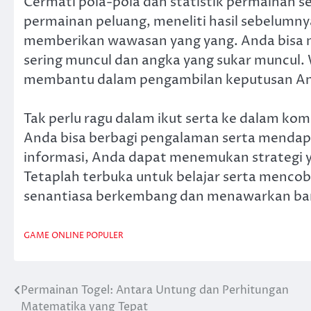
Cermati pola-pola dan statistik permainan
permainan peluang, meneliti hasil sebelumny
memberikan wawasan yang yang. Anda bisa 
sering muncul dan angka yang sukar muncul. W
membantu dalam pengambilan keputusan And
Tak perlu ragu dalam ikut serta ke dalam komu
Anda bisa berbagi pengalaman serta mendapatk
informasi, Anda dapat menemukan strategi 
Tetaplah terbuka untuk belajar serta mencob
senantiasa berkembang dan menawarkan ban
GAME ONLINE POPULER
Permainan Togel: Antara Untung dan Perhitungan
Post
Matematika yang Tepat