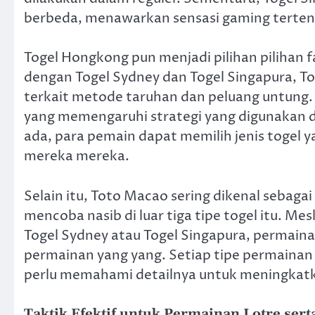
berbeda, menawarkan sensasi gaming tertent
Togel Hongkong pun menjadi pilihan pilihan 
dengan Togel Sydney dan Togel Singapura, T
terkait metode taruhan dan peluang untung. S
yang memengaruhi strategi yang digunakan
ada, para pemain dapat memilih jenis togel ya
mereka mereka.
Selain itu, Toto Macao sering dikenal sebaga
mencoba nasib di luar tiga tipe togel itu. M
Togel Sydney atau Togel Singapura, permaina
permainan yang yang. Setiap tipe permainan
perlu memahami detailnya untuk meningkatka
Taktik Efektif untuk Permainan Lotre sert