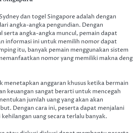
Sydney dan togel Singapore adalah dengan
 dari angka-angka pengundian. Dengan
ul serta angka-angka muncul, pemain dapat
 informasi ini untuk memilih nomor dapat
mping itu, banyak pemain menggunakan sistem
ga memanfaatkan nomor yang memiliki makna den
tuk menetapkan anggaran khusus ketika bermain
laan keuangan sangat berarti untuk mencegah
nentukan jumlah uang yang akan akan
but. Dengan cara ini, peserta dapat menjalani
 kehilangan uang secara terlalu banyak.