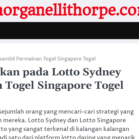
organellithorpe.c
sambil Permainan Togel Singapore Togel
kan pada Lotto Sydney
 Togel Singapore Togel
sejumlah orang yang mencari-cari strategi yang
mereka. Lotto Sydney dan Lotto Singapore
to yang sangat terkenal di kalangan kalangan
jadi satu dari platform lotto daring yang menarik