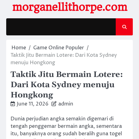
Skip
morganellithorpe.com
to
content
Home
Game Online Populer
Taktik Jitu Bermain Lotere: Dari Kota Sydney
menuju Hongkong
Taktik Jitu Bermain Lotere:
Dari Kota Sydney menuju
Hongkong
June 11, 2026
admin
Dunia perjudian angka semakin digemari di
tengah penggemar bermain angka, sementara
itu, banyaknya orang sudah beralih guna togel