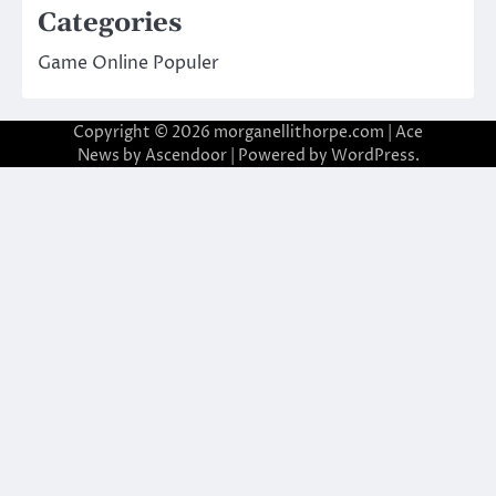
Categories
Game Online Populer
Copyright © 2026
morganellithorpe.com
| Ace
News by
Ascendoor
| Powered by
WordPress
.