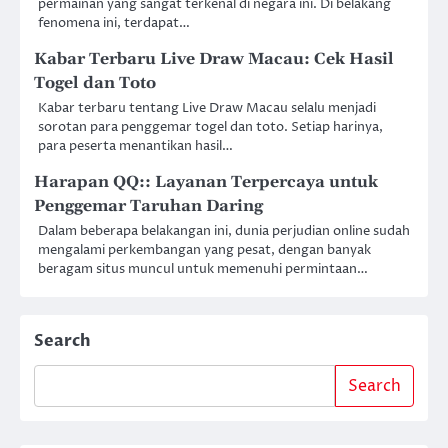
permainan yang sangat terkenal di negara ini. Di belakang
fenomena ini, terdapat…
Kabar Terbaru Live Draw Macau: Cek Hasil
Togel dan Toto
Kabar terbaru tentang Live Draw Macau selalu menjadi
sorotan para penggemar togel dan toto. Setiap harinya,
para peserta menantikan hasil…
Harapan QQ:: Layanan Terpercaya untuk
Penggemar Taruhan Daring
Dalam beberapa belakangan ini, dunia perjudian online sudah
mengalami perkembangan yang pesat, dengan banyak
beragam situs muncul untuk memenuhi permintaan…
Search
Search