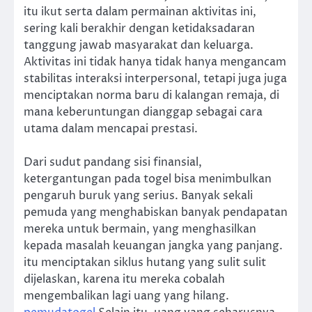
itu ikut serta dalam permainan aktivitas ini,
sering kali berakhir dengan ketidaksadaran
tanggung jawab masyarakat dan keluarga.
Aktivitas ini tidak hanya tidak hanya mengancam
stabilitas interaksi interpersonal, tetapi juga juga
menciptakan norma baru di kalangan remaja, di
mana keberuntungan dianggap sebagai cara
utama dalam mencapai prestasi.
Dari sudut pandang sisi finansial,
ketergantungan pada togel bisa menimbulkan
pengaruh buruk yang serius. Banyak sekali
pemuda yang menghabiskan banyak pendapatan
mereka untuk bermain, yang menghasilkan
kepada masalah keuangan jangka yang panjang.
itu menciptakan siklus hutang yang sulit sulit
dijelaskan, karena itu mereka cobalah
mengembalikan lagi uang yang hilang.