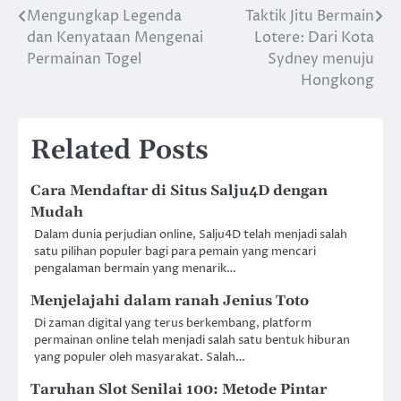
Mengungkap Legenda
Taktik Jitu Bermain
Post
dan Kenyataan Mengenai
Lotere: Dari Kota
navigation
Permainan Togel
Sydney menuju
Hongkong
Related Posts
Cara Mendaftar di Situs Salju4D dengan
Mudah
Dalam dunia perjudian online, Salju4D telah menjadi salah
satu pilihan populer bagi para pemain yang mencari
pengalaman bermain yang menarik…
Menjelajahi dalam ranah Jenius Toto
Di zaman digital yang terus berkembang, platform
permainan online telah menjadi salah satu bentuk hiburan
yang populer oleh masyarakat. Salah…
Taruhan Slot Senilai 100: Metode Pintar