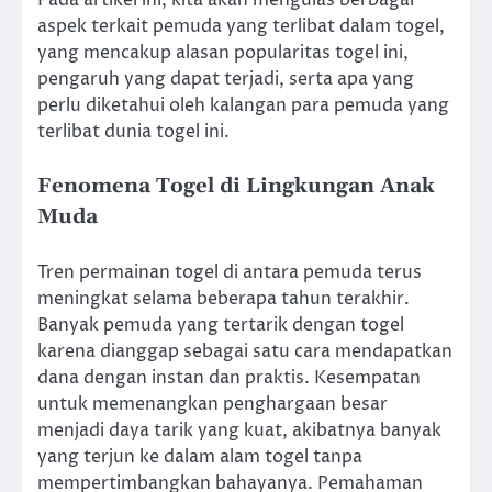
Pada artikel ini, kita akan mengulas berbagai
aspek terkait pemuda yang terlibat dalam togel,
yang mencakup alasan popularitas togel ini,
pengaruh yang dapat terjadi, serta apa yang
perlu diketahui oleh kalangan para pemuda yang
terlibat dunia togel ini.
Fenomena Togel di Lingkungan Anak
Muda
Tren permainan togel di antara pemuda terus
meningkat selama beberapa tahun terakhir.
Banyak pemuda yang tertarik dengan togel
karena dianggap sebagai satu cara mendapatkan
dana dengan instan dan praktis. Kesempatan
untuk memenangkan penghargaan besar
menjadi daya tarik yang kuat, akibatnya banyak
yang terjun ke dalam alam togel tanpa
mempertimbangkan bahayanya. Pemahaman