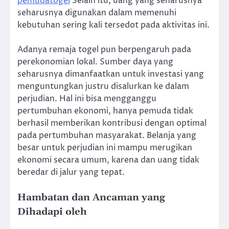
pemudatogel
Selain itu, uang yang seharusnya
seharusnya digunakan dalam memenuhi
kebutuhan sering kali tersedot pada aktivitas ini.
Adanya remaja togel pun berpengaruh pada
perekonomian lokal. Sumber daya yang
seharusnya dimanfaatkan untuk investasi yang
menguntungkan justru disalurkan ke dalam
perjudian. Hal ini bisa mengganggu
pertumbuhan ekonomi, hanya pemuda tidak
berhasil memberikan kontribusi dengan optimal
pada pertumbuhan masyarakat. Belanja yang
besar untuk perjudian ini mampu merugikan
ekonomi secara umum, karena dan uang tidak
beredar di jalur yang tepat.
Hambatan dan Ancaman yang
Dihadapi oleh